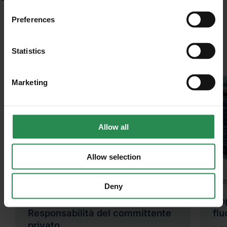
Preferences
ISCRIVITI
Highlights
Statistics
Marketing
Allow all
Allow selection
Deny
Sicurezza sul lavoro:
Ap
Responsabilità del committente
flu
privato