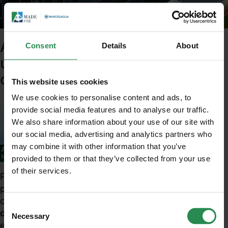
Acque destinate al consumo
Consent
Details
About
umano: Nuovo limite per il
cromo esavalente
This website uses cookies
We use cookies to personalise content and ads, to
provide social media features and to analyse our traffic.
We also share information about your use of our site with
our social media, advertising and analytics partners who
may combine it with other information that you’ve
provided to them or that they’ve collected from your use
of their services.
Unisciti al mondo MadeHSE
Per effetto del Decreto Ministeriale 14/11/2016, a
partire dal 15 luglio 2017, le acque destinate al
Iscriviti alla newsletter per ricevere in anteprima
consumo umano
dovranno rispettare il nuovo valore
contenuti tecnici e normativi inerenti scadenze,
Consent
di parametro precauzionale
introdotto per il cromo
obblighi, modifiche, prescrizioni in ambito tecnico
Necessary
Selection
e legislativo
esavalente (10 µg/l).