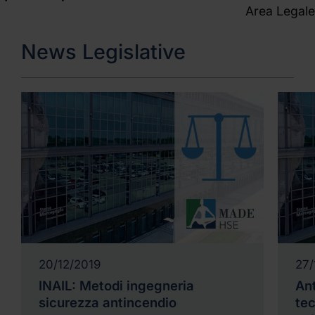
Area Legale
News Legislative
20/12/2019
27/
INAIL: Metodi ingegneria
An
sicurezza antincendio
tec