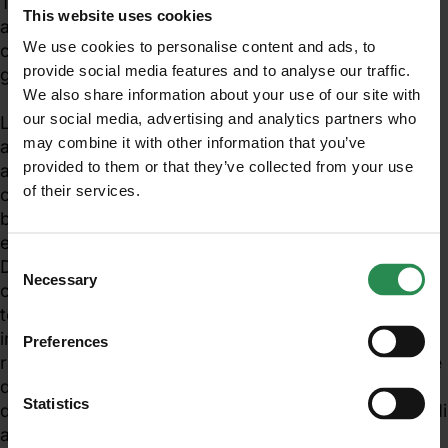
Tale caricamento sostituisce la trasmissione dei dati
This website uses cookies
all’Autorità competente, Comune e ARPA. Il
We use cookies to personalise content and ads, to
caricamento potrà essere avviato a far tempo dal 1
provide social media features and to analyse our traffic.
gennaio 2020.
We also share information about your use of our site with
our social media, advertising and analytics partners who
L’inserimento di dati nell’applicativo permetterà di:
may combine it with other information that you’ve
a. rendere sistematica la raccolta dei dati per
provided to them or that they’ve collected from your use
agevolare le successive elaborazioni ai fini delle
of their services.
comunicazioni degli stessi al Ministero dell’Ambiente;
Unisciti al mondo MadeHSE
b. pubblicizzare i dati ambientali delle aziende,
Iscriviti alla newsletter per ricevere in anteprima
evitando il puntuale invio a Comune, Provincia e
contenuti tecnici e normativi inerenti scadenze,
Consent
Dipartimento ARPA territorialmente competente;
obblighi, modifiche, prescrizioni in ambito tecnico
Necessary
Selection
c. elaborare i dati su base regionale e su ambiti
e legislativo
territoriali più ristretti permettendo di ottenere
informazioni per l’elaborazione dei piani di
Preferences
risanamento della qualità dell’aria e per la valutazione
ISCRIVITI
di impatto degli scarichi diretti nei corpi idrici;
Statistics
d. monitorare le prestazioni ambientali per tipologia di
azienda;