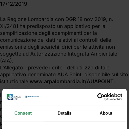
17/12/2019
La Regione Lombardia con DGR 18 nov 2019, n.
XI/2481 ha predisposto un applicativo per la
semplificazione degli adempimenti per la
comunicazione dei dati relativi ai controlli delle
emissioni e degli scarichi idrici per le attività non
soggette ad Autorizzazione Integrata Ambientale
(AIA).
L’Allegato 1 prevede i criteri dell’utilizzo di tale
applicativo denominato AUA Point, disponibile sul sito
istituzionale
www.arpalombardia.it/AUAPOINT
.
I Gestori di tutti gli impianti non soggetti ad AIA e
rientranti nel campo di applicazione definito
nell’Allegato 1, potranno caricare sull’applicativo i dati
Consent
Details
About
degli autocontrolli alle emissioni e agli scarichi, dove
previsti nelle rispettive autorizzazioni ambientali.