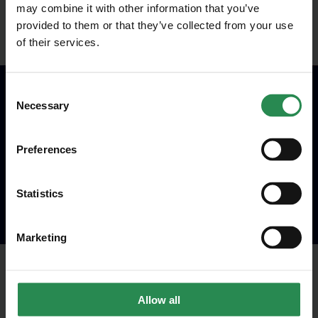
29/08/2022
may combine it with other information that you’ve
Covid-19: analisi dei dati dal 22/08/2022 al
provided to them or that they’ve collected from your use
28/08/2022
of their services.
Unisciti al mondo MadeHSE
Iscriviti alla newsletter per ricevere in anteprima
contenuti tecnici e normativi inerenti scadenze,
Consent
obblighi, modifiche, prescrizioni in ambito tecnico
Necessary
Selection
e legislativo
Preferences
ISCRIVITI
Statistics
Marketing
22/08/2022
Covid-19: analisi dei dati dal 15/08/2022 al
Allow all
21/08/2022