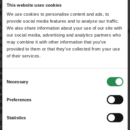
pubblicate nell 2014) per la corretta applicazione del
This website uses cookies
provvedimento.
We use cookies to personalise content and ads, to
provide social media features and to analyse our traffic.
Le Linee proposte sono pertanto funzionali alla
We also share information about your use of our site with
corretta valutazione e controllo dei rischi per la salute
our social media, advertising and analytics partners who
e la sicurezza nei luoghi di lavoro derivanti da
may combine it with other information that you’ve
esposizione a CEM e sono ripartite in 5 sezioni in cui
provided to them or that they’ve collected from your use
sono raccolte FAQ di tecnici di settore a cui viene
of their services.
Unisciti al mondo MadeHSE
data circostanziata risposta.
Iscriviti alla newsletter per ricevere in anteprima
SEZIONE A: EFFETTI SULLA SALUTE E
contenuti tecnici e normativi inerenti scadenze,
Consent
SORVEGLIANZA SANITARIA
obblighi, modifiche, prescrizioni in ambito tecnico
Necessary
Selection
SEZIONE B: METODICHE E STRUMENTAZIONE PER
e legislativo
LA MISURA DEI CEM
SEZIONE C: VALUTAZIONE DEL RISCHIO
Preferences
SEZIONE D: GESTIONE DEL RISCHIO
ISCRIVITI
SEZIONE E: VIGILANZA
Statistics
Di particolare interesse è la FAQ D1 relativa al
concetto di
“personale qualificato”
richiesto per la