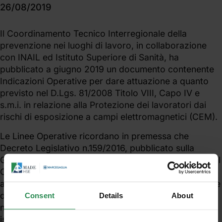
26/08/2019
Il Coordinamento Tecnico Interregionale della
prevenzione nei luoghi di lavoro, in collaborazione
con INAIL ed Istituto Superiore di Sanità, ha
pubblicato a giugno 2019 un documento contenente
Indicazioni Operative per dare attuazione a quanto
previsto nel D.Lgs. 81/2008 Titolo VIII, Capo IV e
s.m.i. in relazione alla Protezione dei lavoratori dai
rischi di esposizione a campi elettromagnetici (CEM).
Le Linee Operative ricordano in premessa che
Decreto Legislativo n.159/2016, pubblicato sulla
Gazzetta Ufficiale del 18 agosto 2016, ha modificato il
Capo IV del Titolo VIII del D.lgs. 81/2008, in
attuazione della Direttiva 2013/35/UE sulla protezione
dei lavoratori dai CEM, introducendo importanti
Consent
Details
About
novità rispetto alle quali sono state ora raccolte delle
istruzioni (in revisione delle Linee Operative