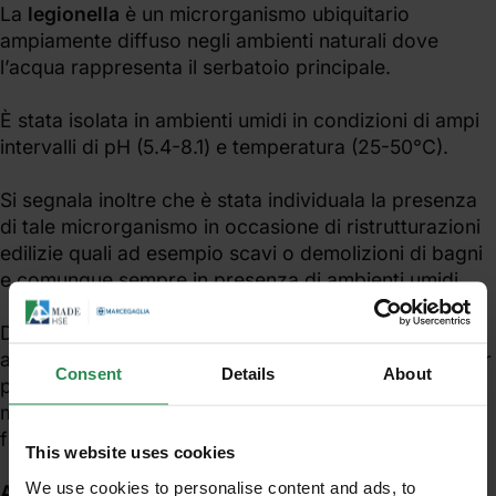
La
legionella
è un microrganismo ubiquitario
ampiamente diffuso negli ambienti naturali dove
l’acqua rappresenta il serbatoio principale.
È stata isolata in ambienti umidi in condizioni di ampi
intervalli di pH (5.4-8.1) e temperatura (25-50°C).
Si segnala inoltre che è stata individuala la presenza
di tale microrganismo in occasione di ristrutturazioni
edilizie quali ad esempio scavi o demolizioni di bagni
e comunque sempre in presenza di ambienti umidi.
Da serbatoio naturale può passare in ambiente
artificiale in genere in concentrazioni molto bassa per
Consent
Details
About
poi moltiplicarsi e raggiungere concentrazioni anche
molto elevate in presenza di condizioni che
favoriscono lo sviluppo.
This website uses cookies
We use cookies to personalise content and ads, to
Ambienti artificiali: