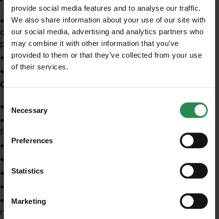
provide social media features and to analyse our traffic.
We also share information about your use of our site with
Sistemi di distribuzione idrica di diverse dimensioni
our social media, advertising and analytics partners who
quali ad esempio ospedali, strutture alberghiere,
may combine it with other information that you’ve
piscine, impianti sportivi, ma anche abitazioni;
provided to them or that they’ve collected from your use
Impianti di condizionamento dell’aria;
of their services.
Unisciti al mondo MadeHSE
Fontane, fontanelle ornamentali, idromassaggi.
Condizioni che favoriscono lo sviluppo:
Iscriviti alla newsletter per ricevere in anteprima
contenuti tecnici e normativi inerenti scadenze,
Consent
Temperatura dell’acqua compresa tra 25 e 45°C;
obblighi, modifiche, prescrizioni in ambito tecnico
Necessary
Selection
e legislativo
Presenza di sostanze biodegradabili che
favoriscono la formazione del biofilm;
Preferences
Presenza di elementi in tracce (in particolare ferro);
ISCRIVITI
Presenza di alghe;
Statistics
Ristagni dell’acqua;
Presenza di incrostazioni e depositi calcarei;
Presenza si serbatoi di accumulo con scarso
Marketing
ricircolo.