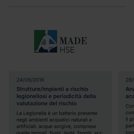
24/06/2016
26/
Strutture/impianti a rischio
Ana
legionellosi e periodicità della
ac
valutazione del rischio
Com
con
La Legionella è un batterio presente
il 
negli ambienti acquatici naturali e
par
artificiali: acque sorgive, comprese
con
quelle termali, fiumi, laghi, fanghi, ecc.