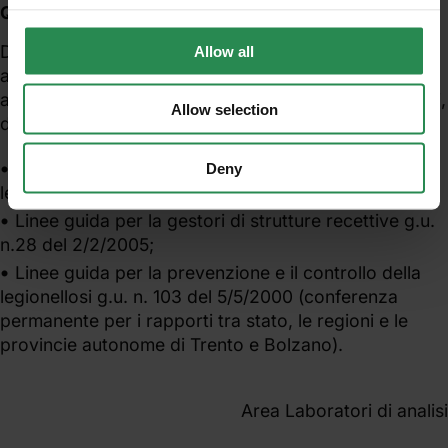
Quadro normativo
Documenti del ministero della salute che forniscono
Allow all
agli operatori sanitari un insieme di informazioni
aggiornate relative ai principali aspetti epidemiologici,
Allow selection
diagnostici, clinici e preventivi della legionellosi:
Linee guida per il la prevenzione e il controllo della
Deny
legionellosi g.u. n.103 del 5/52000;
Linee guida per la gestori di strutture recettive g.u.
n.28 del 2/2/2005;
Linee guida per la prevenzione e il controllo della
legionellosi g.u. n. 103 del 5/5/2000 (conferenza
permanente per i rapporti tra stato, le regioni e le
provincie autonome di Trento e Bolzano).
Area Laboratori di analisi