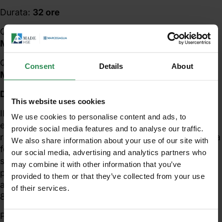
Durata:
32 ore
Quota partecipazione
Associati a Confindustria
Mantova
:
465 € (IVA ESCLUSA a partecipante)
Quota partecipazione
Non Associati a Confindustria
Consent
Details
About
Mantova
:
550 € (IVA ESCLUSA a partecipante)
Docenti qualificati Made Hse
This website uses cookies
Il
Rappresentante dei Lavoratori per la Sicurezza
,
We use cookies to personalise content and ads, to
eletto dai lavoratori, o designato nell’ambito delle
provide social media features and to analyse our traffic.
rappresentanze sindacali aziendali, deve ricevere una
We also share information about your use of our site with
formazione particolare in materia di sicurezza e
our social media, advertising and analytics partners who
salute attraverso uno specifico corso di formazione
may combine it with other information that you’ve
per essere in grado di assolvere i compiti e le
provided to them or that they’ve collected from your use
attribuzioni previste dall’art. 50, comma 1, del D.Lgs.
of their services.
Unisciti al mondo MadeHSE
81/2008.
Iscriviti alla newsletter per ricevere in anteprima
Per i
Rappresentanti dei Lavoratori per la Sicurezza
,
contenuti tecnici e normativi inerenti scadenze,