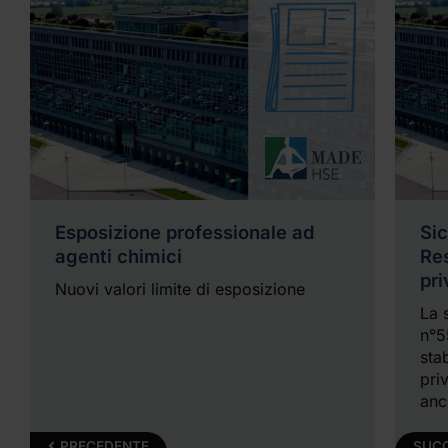
Esposizione professionale ad
Sic
agenti chimici
Re
pri
Nuovi valori limite di esposizione
La 
n°5
sta
pri
anc
lav
app
PRECEDENTE
SUC