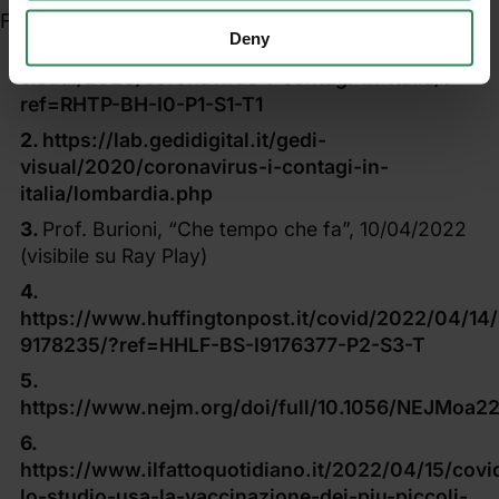
Fonti dati:
Deny
https://lab.gedidigital.it/gedi-
visual/2020/coronavirus-i-contagi-in-italia/?
ref=RHTP-BH-I0-P1-S1-T1
https://lab.gedidigital.it/gedi-
visual/2020/coronavirus-i-contagi-in-
italia/lombardia.php
Prof. Burioni, “Che tempo che fa”, 10/04/2022
(visibile su Ray Play)
https://www.huffingtonpost.it/covid/2022/04/14
9178235/?ref=HHLF-BS-I9176377-P2-S3-T
https://www.nejm.org/doi/full/10.1056/NEJMoa2
https://www.ilfattoquotidiano.it/2022/04/15/covi
lo-studio-usa-la-vaccinazione-dei-piu-piccoli-