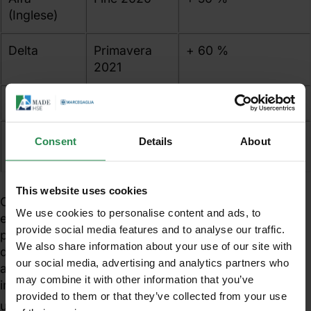
(Inglese)
Delta
Primavera
+ 60 %
2021
Omicron
Fine 2021
+ 50 %
Omicron 2
Primavera
+ 30 %
Consent
Details
About
2022
This website uses cookies
Omicron 2 è uno dei virus umani più contagiosi che
We use cookies to personalise content and ads, to
esistano e, come accaduto per le altre varianti, sta
provide social media features and to analyse our traffic.
per diventare dominante. La pandemia è ben lungi
We also share information about your use of our site with
dall’essere terminata; anzi è già stato anticipato che
our social media, advertising and analytics partners who
andremo incontro a un autunno-inverno ancora
may combine it with other information that you’ve
impegnativi e probabilmente sarà necessaria
provided to them or that they’ve collected from your use
4
un’ulteriore dose di vaccino
.