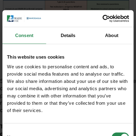
Consent
Details
About
This website uses cookies
We use cookies to personalise content and ads, to
provide social media features and to analyse our traffic.
Si raccomanda in ogni caso di prevedere l'esecuzione
We also share information about your use of our site with
di un test diagnostico a fine quarantena per tutte le
our social media, advertising and analytics partners who
persone che vivono o entrano in contatto
may combine it with other information that you’ve
regolarmente con soggetti fragili e/o a rischio di
provided to them or that they’ve collected from your use
complicanze.
of their services.
Unisciti al mondo MadeHSE
Iscriviti alla newsletter per ricevere in anteprima
Tabella 2: indicazioni alla sospensione
contenuti tecnici e normativi inerenti scadenze,
Consent
dell'ISOLAMENTO
obblighi, modifiche, prescrizioni in ambito tecnico