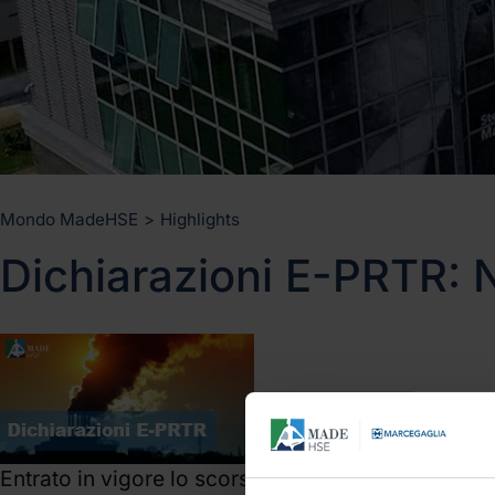
Mondo MadeHSE
>
Highlights
Dichiarazioni E-PRTR: 
Entrato in vigore lo scorso 11 aprile 2014, il Decr