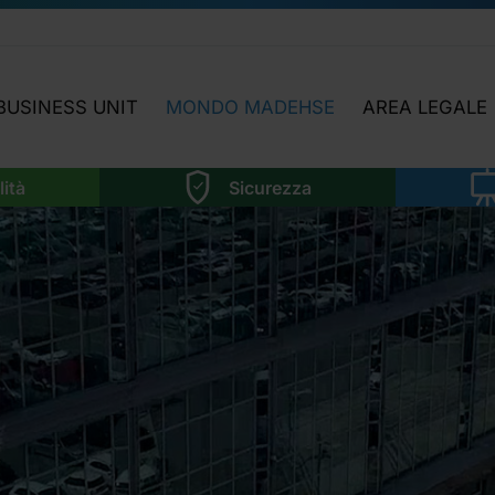
BUSINESS UNIT
MONDO MADEHSE
AREA LEGALE
LABORATORIO
HIGHLIGHTS
NEWS LEGISLAT
lità
Sicurezza
SOSTENIBILITÀ
OGGI INCONTRIAMO…
ATTIVITÀ AREA 
SICUREZZA
APPROFONDIMENTI
MMA
FORMAZIONE
FOCUS TEMATICI
NOI
SOFTWARE
NI