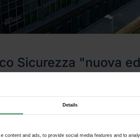
ico Sicurezza "nuova ed
 stata pubblicata una nuova edizione del D.Lgs. 8
ink
.
ndo
Details
e content and ads, to provide social media features and to analy