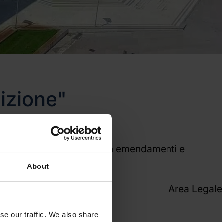
izione"
1/08, testo compendiato con emendamenti e
About
Area Legale
se our traffic. We also share