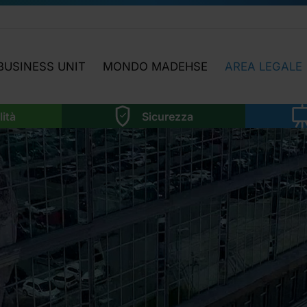
BUSINESS UNIT
MONDO MADEHSE
AREA LEGALE
LABORATORIO
HIGHLIGHTS
NEWS LEGISLAT
lità
Sicurezza
SOSTENIBILITÀ
OGGI INCONTRIAMO…
ATTIVITÀ AREA 
SICUREZZA
APPROFONDIMENTI
MMA
FORMAZIONE
FOCUS TEMATICI
NOI
SOFTWARE
NI