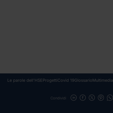
Le parole dell'HSE
Progetti
Covid 19
Glossario
Multimedia
Condividi