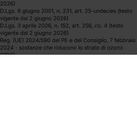
2026)
D.Lgs. 8 giugno 2001, n. 231, art. 25-undecies (testo
vigente dal 2 giugno 2026)
D.Lgs. 3 aprile 2006, n. 152, art. 256, co. 4 (testo
vigente dal 2 giugno 2026)
Reg. (UE) 2024/590 del PE e del Consiglio, 7 febbraio
2024 - sostanze che riducono lo strato di ozono
(ODS)
Reg. (UE) 2024/573 del PE e del Consiglio, 7 febbraio
2024 - gas fluorurati a effetto serra (F-Gas)
Direttiva 92/43/CEE del Consiglio, 21 maggio 1992
(Direttiva Habitat) - Direttiva 2009/147/CE, 30
novembre 2009 (Uccelli selvatici)
L. 22 maggio 2015, n. 68 - introduzione Titolo VI-bis
c.p. - D.L. 116/2025 conv. in legge (D.L. «Terra dei
Fuochi»)
Giurisprudenza citata (fonte dottrinale, non
normativa): Cass. Pen. Sez. III, n. 22459/2025
(abusività condotta ecoreati)