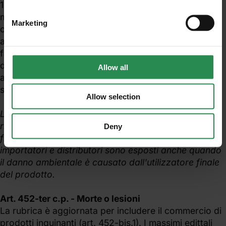
100.000): punisce chi immette abusivamente sul
mercato un prodotto il cui impiego causi
Marketing
compromissione significativa e misurabile di acque,
aria, suolo, ecosistemi, habitat, biodiversità, flora o
fauna. La condotta è integrata già all'atto
dell'immissione in commercio, prima che il danno
Allow all
ambientale si verifichi. La struttura delle aggravanti è
speculare all'art. 452-bis riformato.
Allow selection
L'art. 452-bis.1 è la novità sistematicamente più
rilevante per le imprese: sposta verso monte della
Deny
filiera la soglia di antigiuridicità penale. Produttori,
importatori e distributori sono esposti anche quando
il danno ambientale è causato dall'utilizzatore finale
del prodotto.
Art. 452-ter c.p. - Morte o lesioni
La rubrica è aggiornata per includere il commercio di
prodotti inquinanti (art. 452-bis.1). I massimi edittali