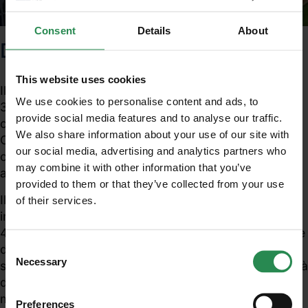
Consent
Details
About
DURC
This website uses cookies
Il Ministero del Lavoro, nella la nota prot.
We use cookies to personalise content and ads, to
37/0000619/MA007.A001 del 16 gennaio 2012, ha
provide social media features and to analyse our traffic.
chiarito che il DURC (Documento Unico di Regolarità
We also share information about your use of our site with
Contributiva), relativo al regolare versamento della
our social media, advertising and analytics partners who
contribuzione obbligatoria, non è un documento
may combine it with other information that you’ve
autocertificabile.
provided to them or that they’ve collected from your use
Il chiarimento è conseguente all'errata
of their services.
Unisciti al mondo MadeHSE
interpretazione, da parte di talune fonti, dell'articolo
Iscriviti alla newsletter per ricevere in anteprima
44 bis del D.P.R. 445 del 2000, introdotto dalla Legge
contenuti tecnici e normativi inerenti scadenze,
Consent
di stabilità n. 183 del 2011. Il Ministero precisa che il
obblighi, modifiche, prescrizioni in ambito tecnico
Necessary
Selection
suddetto articolo stabilisce semplicemente le modalità
e legislativo
di acquisizione e gestione del DURC, senza
modificare il principio per il quale le valutazioni
Preferences