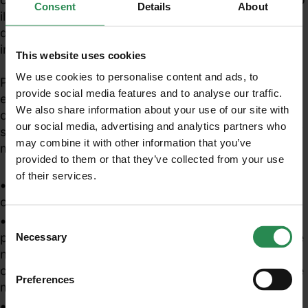
Consent
Details
About
il relativo imballaggio, riempimento, carico o scarico
di merci pericolose poco pericolose o rischio di
inquinamento.
This website uses cookies
We use cookies to personalise content and ads, to
Più nello specifico l’art. 4 del DM 7 agosto 2023
provide social media features and to analyse our traffic.
esplicita i casi di esenzione dall’obbligo di nomina del
We also share information about your use of our site with
consulente ADR per imprese che effettuano
our social media, advertising and analytics partners who
spedizione, trasporto, imballaggio, carico, scarico, di
may combine it with other information that you’ve
merci confezionate in colli chiarendo:
provided to them or that they’ve collected from your use
of their services.
Unisciti al mondo MadeHSE
i limiti massimi di operazioni consentite per ogni
operatore per arco temporale predefinito;
Iscriviti alla newsletter per ricevere in anteprima
contenuti tecnici e normativi inerenti scadenze,
i limiti quantitativi per merci di cui alla Tabella al
Consent
obblighi, modifiche, prescrizioni in ambito tecnico
parg 1.1.3.6.3 (qualora le merci pericolose trasportate
Necessary
Selection
e legislativo
nell'unità di trasporto appartengano alla stessa
categoria, nella colonna 3 è indicata la quantità totale
Preferences
massima consentita per unità di trasporto);
ISCRIVITI
le modalità di calcolo delle quantità massime