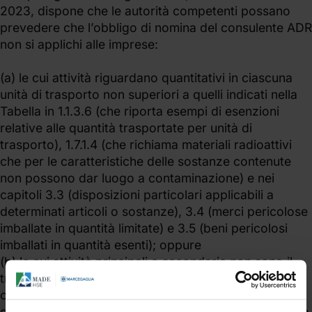
2023, dispone che le autorità competenti possano
prevedere che l’obbligo di nomina del consulente ADR
non si applichi alle imprese:
(a) le cui attività riguardano quantitativi in ciascuna
unità di trasporto non superiori a quelli indicati nella
Tabella in 1.1.3.6 (che riporta esempi di esenzioni
relative alle quantità trasportate per unità di
trasporto), 1.7.1.4 (che richiama materiali radioattivi
che per le caratteristiche delle sostanze contenute
non possono dar luogo a contaminazione) e nei
capitoli 3.3 (disposizioni particolari applicabili a
determinati articoli o sostanze), 3.4 (merci pericolose
imballate in quantità limitate) e 3.5 (beni pericolosi
imballati in quantità esenti); oppure
(b) le cui attività principali o secondarie non sono il
trasporto o il relativo imballaggio, riempimento,
carico o scarico di merci pericolose ma che
occasionalmente coinvolgono il trasporto nazionale o