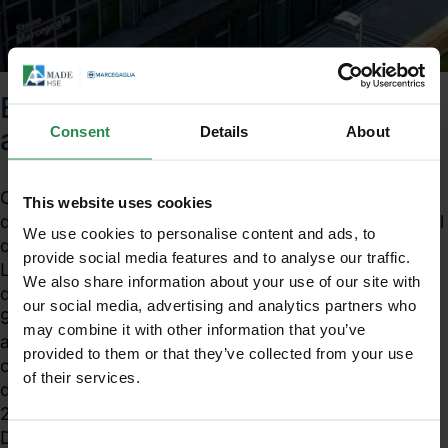
Esposizione professionale ad
Consent
Details
About
agenti chimici
Con la direttiva europea 2017/164 della Commissione
This website uses cookies
del 31 gennaio 2017, viene definito un nuovo elenco (il
We use cookies to personalise content and ads, to
quarto) di valori limite di esposizione professionale.
provide social media features and to analyse our traffic.
La direttiva in oggetto segue l’attuazione della
We also share information about your use of our site with
direttiva 98/24/CE e apporta modifiche alle direttive
our social media, advertising and analytics partners who
91/322/CEE, 2000/39/CE e 2009/161/UE. Alcuni
may combine it with other information that you’ve
agenti chimici considerati dalla nuova direttiva,
provided to them or that they’ve collected from your use
compaiono già in direttive precedenti, che vengono
of their services.
Unisciti al mondo MadeHSE
dunque modificate e che saranno poi soppresse dal
21 agosto 2018.
Iscriviti alla newsletter per ricevere in anteprima
Da segnalare l’inserimento dell'acido acrilico, per il
contenuti tecnici e normativi inerenti scadenze,
Consent