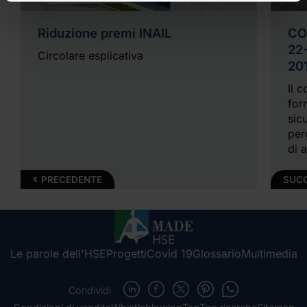
Riduzione premi INAIL
CO
22
Circolare esplicativa
20
Il 
for
sic
per
di 
pre
D.L
PRECEDENTE
SUC
Le parole dell'HSE
Progetti
Covid 19
Glossario
Multimedia
Condividi