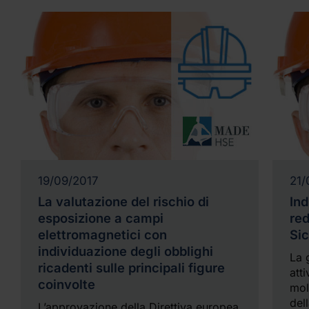
19/09/2017
21/
La valutazione del rischio di
Ind
esposizione a campi
re
elettromagnetici con
Sic
individuazione degli obblighi
La 
ricadenti sulle principali figure
atti
coinvolte
mol
del
L’approvazione della Direttiva europea