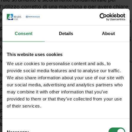
l’utilizzo corretto di una macchina e per avere chiare
le misure di prevenzione e protezione applicate dal
fabbricante per eliminare i rischi o ridurli a residui, ma
può rappresentare un vincolo per l’utilizzatore.
Consent
Details
About
Il manuale infatti definisce in modo puntuale i possibili
utilizzi della macchina e le frequenze delle
manutenzioni e dei controlli; tali condizioni risultano
This website uses cookies
vincolanti per le modalità d’uso della macchina stessa.
We use cookies to personalise content and ads, to
provide social media features and to analyse our traffic.
Inoltre il manuale può contenere frasi a carattere
We also share information about your use of our site with
generale che calate poi nella realtà produttiva non
our social media, advertising and analytics partners who
consentono formalmente l’utilizzo di una macchina
may combine it with other information that you’ve
per lo scopo per il quale è stata progettata; ad
provided to them or that they’ve collected from your use
esempio il divieto di lavorazione di materiali che
of their services.
Unisciti al mondo MadeHSE
possono comportare formazione di polveri
combustibili nei manuali di macchine per la
Iscriviti alla newsletter per ricevere in anteprima
lavorazione di manufatti metallici.
contenuti tecnici e normativi inerenti scadenze,
Consent
obblighi, modifiche, prescrizioni in ambito tecnico