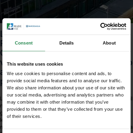
La Conferenza unificata Stato-
Regioni ha approvato il nuovo
Consent
Details
About
Conto energia, che entrerà in
vigore il primo gennaio 2011 sino
This website uses cookies
a tutto il 2013, e le Linee Guida
We use cookies to personalise content and ads, to
per le fonti rinnovabili
provide social media features and to analyse our traffic.
We also share information about your use of our site with
our social media, advertising and analytics partners who
La Conferenza unificata Stato-Regioni ha approvato il
may combine it with other information that you’ve
nuovo Conto energia, che entrerà in vigore il primo
provided to them or that they’ve collected from your use
gennaio 2011 sino a tutto il 2013, e le Linee Guida per
of their services.
Unisciti al mondo MadeHSE
le fonti rinnovabili. Queste ultime riguardano le
modalità per le autorizzazioni a costruire gli impianti a
Iscriviti alla newsletter per ricevere in anteprima