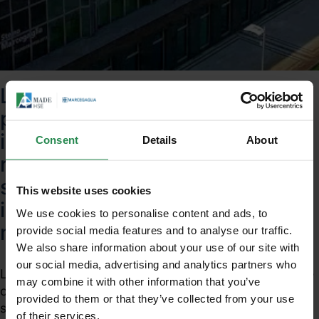
L’Eu-Osha ha recentemente
pubblicato una Relazione che
illustra i principali pericoli,
Consent
Details
About
rischi, e problemi di salute cui
sono esposti i lavoratori
This website uses cookies
impegnati in attività di
We use cookies to personalise content and ads, to
manutenzione in Europa
provide social media features and to analyse our traffic.
We also share information about your use of our site with
our social media, advertising and analytics partners who
L’Eu-Osha ha recentemente pubblicato una Relazione
may combine it with other information that you’ve
che illustra i principali pericoli, rischi, e problemi di
provided to them or that they’ve collected from your use
salute cui sono esposti i lavoratori impegnati in
of their services.