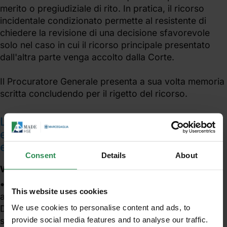
merito o pregiudiziale di rito. In pratica, il ricorso
incidentale condizionato permette al resistente di
chiedere la revisione di una decisione sfavorevole
solo nel caso in cui il ricorso principale presentato
dall'altra parte venga accolto dalla Corte.
Il Procuratore Generale presenta a sua volta memoria
scritta concludendo per il rigetto del ricorso.
La Corte di Cassazione chiamata ad
esprimersi riepiloga i motivi del ricorso
evidenziando i seguenti punti:
Consent
Details
About
Whistleblowing e Valutazione delle Prove:
Il ricorrente ha denunciato la violazione e falsa
This website uses cookies
applicazione di diverse norme, inclusi gli articoli del
We use cookies to personalise content and ads, to
D.Lgs. n. 165/2001 e del codice di procedura civile,
provide social media features and to analyse our traffic.
sostenendo che i giudici di merito hanno ignorato la