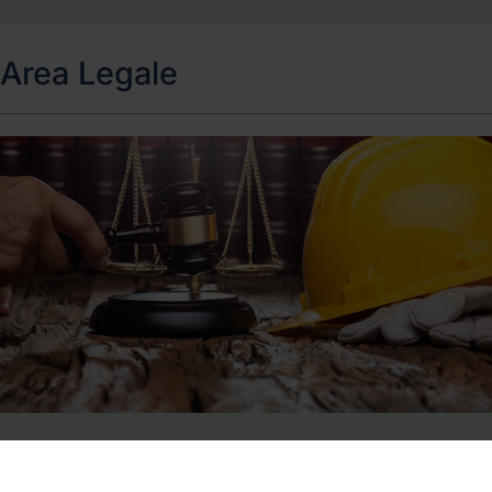
indicazioni operative su come gestire le
segnalazioni, approfondendo gli aspetti di privacy e
giuslavoristici. Il Whistleblowing, pratica normata
Area Legale
dalla Direttiva UE 2019/1937, recepita nel nostro
Paese con D.Lgs. 10 marzo 2023, n. 24, prevede di
segnalare attività illegali, non etiche o
comportamenti scorretti all'interno di una
Organizzazione.
Area legale
Competenza giuridica specializzata per la