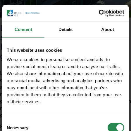
Lombardia: Chiusura della
Consent
Details
About
scheda annuale di O.R.SO.
(IMPIANTI) posticipata al 30
This website uses cookies
giugno 2010
We use cookies to personalise content and ads, to
provide social media features and to analyse our traffic.
Lombardia - Si ricorda che la data prevista al punto 4
We also share information about your use of our site with
della dgr 10619/2009 (1), per la chiusura della scheda
our social media, advertising and analytics partners who
annuale di O.R.SO. (IMPIANTI) per gli impianti di
may combine it with other information that you’ve
recupero e smaltimento, relativamente ai dati di
provided to them or that they’ve collected from your use
gestione dei rifiuti effettuata negli impianti medesimi in
of their services.
Unisciti al mondo MadeHSE
riferimento all'anno 2009, è stata posticipata al 30
Iscriviti alla newsletter per ricevere in anteprima
giugno 2010.
contenuti tecnici e normativi inerenti scadenze,
Consent
obblighi, modifiche, prescrizioni in ambito tecnico
Entro tale data è stabilita dalla normativa vigente
Necessary
Selection