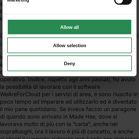
stato possibile spaziare su differenti realtà aziendali
di diversa natura e questo è molto positivo per
evitare che il lavoro possa diventare ripetitivo.
Allow all
Come è cambiato il tuo lavoro negli ultimi
anni?
Allow selection
In quest’ultimo anno, essendo diventato RAT il lavoro
Deny
è cambiato in quanto molto tempo ora lo impiego per
coordinare persone, quindi limitando il tempo
operativo. Inoltre, rispetto agli anni passati, ho avuto
la possibilità di lavorare con il software
WeAreForCloud per i servizi di area, e sono riuscito in
poco tempo ad imparare ad utilizzarlo ed è diventato
il mio pane quotidiano. Se invece faccio un paragone
di quando sono arrivato in Made Hse, dove si
lavorava molto di più con la “carta”, anche nei
sopralluoghi, ora il lavoro è più di concetto, e anche
ai clienti il supporto richiesto non è solo per elaborare