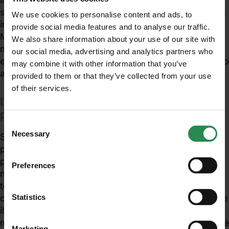
servizi riguardo tematiche di sicurezza sul lavoro, ma
We use cookies to personalise content and ads, to
in modo particolare sono specializzato in “Sicurezza
provide social media features and to analyse our traffic.
Macchine”, come la Marcatura CE di
We also share information about your use of our site with
macchine/impianti, verifica di conformità,
our social media, advertising and analytics partners who
elaborazione manuali d’uso e fascicoli tecnici, ed altro
may combine it with other information that you’ve
ancora.
provided to them or that they’ve collected from your use
of their services.
Unisciti al mondo MadeHSE
Il tuo progetto a cui sei più legato e
Iscriviti alla newsletter per ricevere in anteprima
perché?
contenuti tecnici e normativi inerenti scadenze,
Consent
obblighi, modifiche, prescrizioni in ambito tecnico
Necessary
Selection
Sicuramente la tematica che mi appartiene di più sia
e legislativo
per la specializzazione avuta negli anni in campo, sia
per interesse personale è la Sicurezza Macchine, che
Preferences
negli ultimi anni ha rappresentato più del 80% del
ISCRIVITI
tempo di lavoro, con tutti i servizi che ne
Statistics
conseguono. La Sicurezza Macchine è probabilmente
il principale mezzo in grado di ridurre il numero di
morti e infortuni sul lavoro. Inoltre, in questo campo, è
Marketing