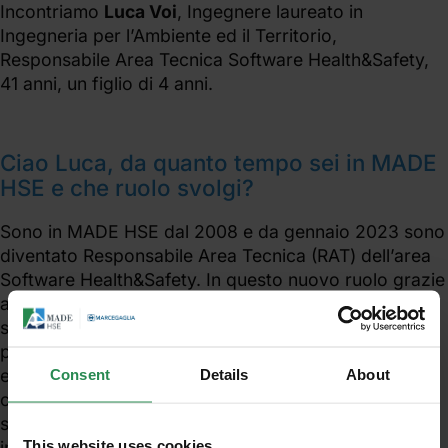
Incontriamo
Luca Voi
, Ingegnere laureato in
Ingegneria per l’Ambiente ed il Territorio,
Responsabile Area Tecnica Software Health&Safety,
41 anni, un figlio di 4 anni.
Ciao Luca, da quanto tempo sei in MADE
HSE e che ruolo svolgi?
Sono in MADE HSE dal 2008 e da gennaio 2023 sono
diventato Responsabile Area Tecnica (RAT) dell’area
Software Health&Safety. In questo nuovo ruolo grazie
all’esperienza acquisita negli anni mi occupo di dare
supporto tecnico e coordinare i colleghi per i servizi
pertinenti quali elaborazione dvr, audit legislativi,
ecc., oltre a coordinare le ditte esterne che stanno
Consent
Details
About
collaborando con noi per garantire la continuità dei
servizi HSE sul Gruppo Marcegaglia. Il mio percorso
This website uses cookies
in azienda mi ha permesso di occuparmi di diversi