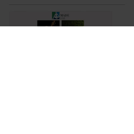
Giancarlo Campilli
PRECEDENTE
Le parole dell'HSE
Progetti
Covid 19
Glossario
Multimedia