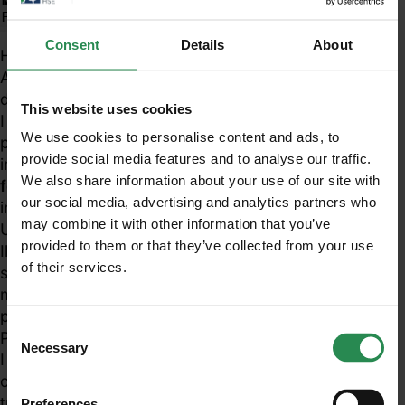
Consent
Details
About
Ha ufficialmente preso il via il progetto della nuova
Assoservizi Mantova, la società di sevizi alle imprese
di Confindustria Mantova.
This website uses cookies
I settori sui quali si concentra Confindustria Mantova
We use cookies to personalise content and ads, to
per potenziare le consulenze a disposizione delle
provide social media features and to analyse our traffic.
imprese associate sono
ambiente
,
sicurezza
,
We also share information about your use of our site with
formazione
, finanza agevolata , comunicazione ed
our social media, advertising and analytics partners who
internazionalizzazione, unitamente ai servizi di
may combine it with other information that you’ve
Unimpiego relativi alle risorse umane.
provided to them or that they’ve collected from your use
Il potenziamento e l’ampliamento della gamma dei
of their services.
Unisciti al mondo MadeHSE
servizi offerti nell’ambito del progetto, sono stati
messi a punto a tempo di record grazie alla
Iscriviti alla newsletter per ricevere in anteprima
partnership con le società mantovane
Made HSE
e
contenuti tecnici e normativi inerenti scadenze,
Consent
Progesa.
obblighi, modifiche, prescrizioni in ambito tecnico
Necessary
Selection
I servizi verranno offerti sotto il diretto
e legislativo
coordinamento e con la garanzia di professionalità e
tutela offerta da Confindustria, a prezzi
Preferences