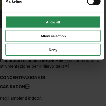
Marketing
Allow all
Allow selection
Deny
I
laboratori di analisi MADE HSE
si sono dotati di
strumentazione per il rilievo della
CONCENTRAZIONE DI
GAS RADON
negli ambienti indoor.