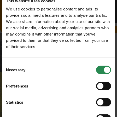
This website uses cookies
We use cookies to personalise content and ads, to
provide social media features and to analyse our traffic.
We also share information about your use of our site with
our social media, advertising and analytics partners who
may combine it with other information that you’ve
provided to them or that they’ve collected from your use
of their services.
Unisciti al mondo MadeHSE
Iscriviti alla newsletter per ricevere in anteprima
contenuti tecnici e normativi inerenti scadenze,
Consent
obblighi, modifiche, prescrizioni in ambito tecnico
Necessary
Selection
e legislativo
Preferences
ISCRIVITI
Statistics