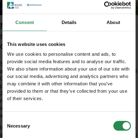
Consent
Details
About
MUD 2010 (dati 2009):
modulistica completa e
conferma proroga
This website uses cookies
We use cookies to personalise content and ads, to
provide social media features and to analyse our traffic.
Si ricorda che con il Dpcm 27 aprile 2010 "Modifiche
We also share information about your use of our site with
al Modello unico di dichiarazione ambientale (Mud)", il
our social media, advertising and analytics partners who
Governo ha modificato la modulistica con cui
may combine it with other information that you’ve
presentare la dichiarazione Mud 2010 (relativa ai dati
provided to them or that they’ve collected from your use
2009) e con apposito comunicato, ha ripubblicato la
of their services.
Unisciti al mondo MadeHSE
modulistica completa da utilizzare, ripristinando le
schede e le istruzioni della dichiarazione dello scorso
Iscriviti alla newsletter per ricevere in anteprima
anno.
contenuti tecnici e normativi inerenti scadenze,
Consent
obblighi, modifiche, prescrizioni in ambito tecnico
Necessary
Inoltre, il Consiglio dei Ministri, lo scorso 30 aprile, ha
Selection
e legislativo
approvato il Decreto Legge che proroga al 30 giugno