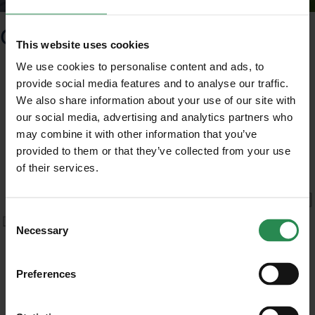
Organigramma
This website uses cookies
We use cookies to personalise content and ads, to
provide social media features and to analyse our traffic.
We also share information about your use of our site with
our social media, advertising and analytics partners who
may combine it with other information that you’ve
provided to them or that they’ve collected from your use
of their services.
Unisciti al mondo MadeHSE
Iscriviti alla newsletter per ricevere in anteprima
contenuti tecnici e normativi inerenti scadenze,
Consent
obblighi, modifiche, prescrizioni in ambito tecnico
Necessary
Selection
e legislativo
Preferences
Azienda
ISCRIVITI