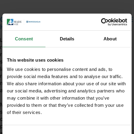
Ciao Paolo, da quanto tempo sei in MADE
HSE e che ruolo svolgi?
Consent
Details
About
Lavoro in MADE HSE dal 2009 ed attualmente sono
responsabile dell’Area Laboratori di Analisi. Il mio
ruolo è quello di garantire l’efficienza e la qualità dei
This website uses cookies
servizi. Di fatto, di programmare le attività di
laboratorio interfacciandomi direttamente con i
We use cookies to personalise content and ads, to
responsabili tecnici di settore (chimico e
provide social media features and to analyse our traffic.
microbiologico) e di coordinare il team che le svolge
We also share information about your use of our site with
a livello operativo.
our social media, advertising and analytics partners who
may combine it with other information that you’ve
Mi occupo inoltre della gestione delle attività di
provided to them or that they’ve collected from your use
supporto tecnico e dell’attività tra cui quella
of their services.
Unisciti al mondo MadeHSE
commerciale, di gestione dei fornitori e delle
Iscriviti alla newsletter per ricevere in anteprima
procedure atte a garantire gli standard di qualità ed
contenuti tecnici e normativi inerenti scadenze,
assicurazione dei dati analitici.
Consent