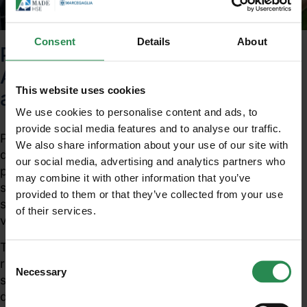
Consent
Details
About
Prevenzione Incendi:
Adeguamento strutture
This website uses cookies
alberghiere
We use cookies to personalise content and ads, to
provide social media features and to analyse our traffic.
Pubblica il Decreto 15 maggio 2012, che prevede il
We also share information about your use of our site with
differimento al 31 ottobre 2012 dei termini per la
our social media, advertising and analytics partners who
presentazione della domanda di ammissione al piano
may combine it with other information that you’ve
straordinario di adeguamento antincendio per le
provided to them or that they’ve collected from your use
strutture ricettive turistico-alberghiere, con oltre
of their services.
Unisciti al mondo MadeHSE
venticinque posti letto".
Iscriviti alla newsletter per ricevere in anteprima
Tale termine è anche quello entro il quale le strutture
contenuti tecnici e normativi inerenti scadenze,
Consent
ricettive devono essere in possesso dei requisiti di
obblighi, modifiche, prescrizioni in ambito tecnico
Necessary
Selection
sicurezza antincendi, previsto all'art. 1, comma 2 del
e legislativo
decreto del Ministro dell'interno 16 marzo 2012.