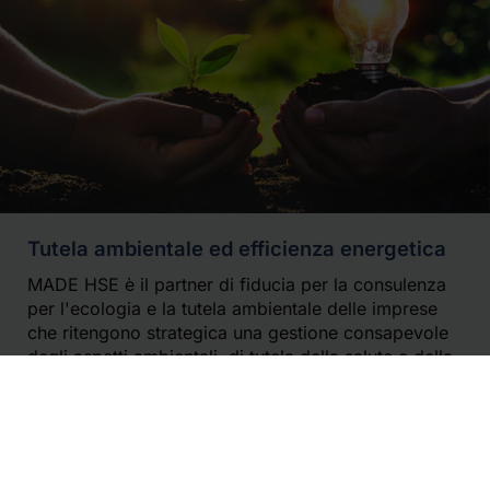
Tutela ambientale ed efficienza energetica
MADE HSE è il partner di fiducia per la consulenza
per l'ecologia e la tutela ambientale delle imprese
che ritengono strategica una gestione consapevole
degli aspetti ambientali, di tutela della salute e della
sicurezza e dei relativi obblighi normativi
News Legislative