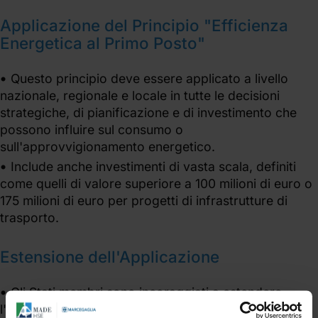
Applicazione del Principio "Efficienza
Energetica al Primo Posto"
Questo principio deve essere applicato a livello
nazionale, regionale e locale in tutte le decisioni
strategiche, di pianificazione e di investimento che
possono influire sul consumo o
sull'approvvigionamento energetico.
Include anche investimenti di vasta scala, definiti
come quelli di valore superiore a 100 milioni di euro o
175 milioni di euro per progetti di infrastrutture di
trasporto.
Estensione dell'Applicazione
Gli Stati membri sono incoraggiati a estendere
l'applicazione del principio riducendo le soglie di