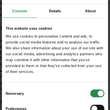
investimento o applicandolo a settori specifici dove si
ritiene che un significativo potenziale di efficienza
Consent
Details
About
energetica rimanga inutilizzato.
Metodologie di Analisi Costi-Benefici
This website uses cookies
We use cookies to personalise content and ads, to
La raccomandazione sottolinea l'importanza di
provide social media features and to analyse our traffic.
adottare metodologie adeguate di analisi costi-
We also share information about your use of our site with
benefici, che tengano conto non solo degli aspetti
our social media, advertising and analytics partners who
finanziari, ma anche degli effetti economici, sociali e
may combine it with other information that you’ve
ambientali più ampi.
provided to them or that they’ve collected from your use
Suggerisce di includere scenari che valutino
of their services.
Unisciti al mondo MadeHSE
l'impatto dei prezzi dell'energia, anche in relazione a
Iscriviti alla newsletter per ricevere in anteprima
potenziali aumenti dovuti a politiche come il sistema
contenuti tecnici e normativi inerenti scadenze,
di scambio di quote di emissioni (EU ETS).
Consent
obblighi, modifiche, prescrizioni in ambito tecnico
Necessary
Selection
e legislativo
Monitoraggio e Responsabilità
Preferences