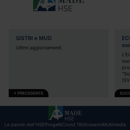
SISTRI e MUD
EC
so
Ultimi aggiornamenti.
L’E
nuo
pro
"Su
(SV
PRECEDENTE
SUC
Le parole dell'HSE
Progetti
Covid 19
Glossario
Multimedia