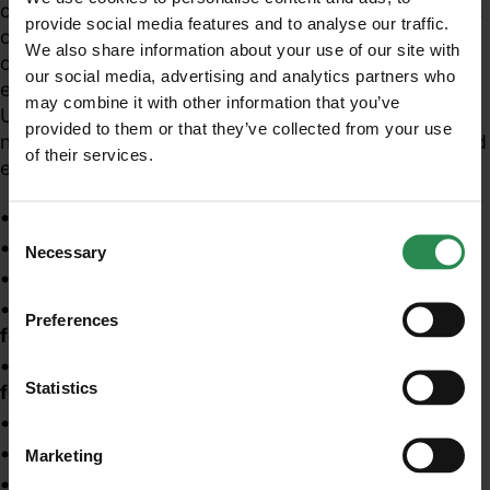
organi bersaglio, l'occhio in tutte le sue parti (cornea,
provide social media features and to analyse our traffic.
cristallino e retina) e la cute, sono presenti in tutti i
We also share information about your use of our site with
cicli produttivi che utilizzano attrezzature, macchine
our social media, advertising and analytics partners who
ed impianti che comportano l'emissione di radiazioni
may combine it with other information that you’ve
UV, visibili ed infrarosse di lunghezza d'onda da 100
provided to them or that they’ve collected from your use
nm a 1 mm. Tra queste sorgenti si possono inserire ad
of their services.
Unisciti al mondo MadeHSE
esempio:
Iscriviti alla newsletter per ricevere in anteprima
saldatura ad arco e al plasma;
contenuti tecnici e normativi inerenti scadenze,
Consent
obblighi, modifiche, prescrizioni in ambito tecnico
riscaldatori radianti;
Necessary
Selection
e legislativo
forni di fusione;
lampade per indurimento resine, ricerca difetti,
Preferences
fotoincisione;
ISCRIVITI
lampade "a luce diurna" per teatri di posa, studi
Statistics
fotografici etc.;
lampade per la sterilizzazione;
attrezzature per trattamenti estetici;
Marketing
sorgenti laser.