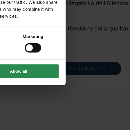
se our traffic. We also share
teri di cui al punto 3 dell'Allegato I o dell'Allegato
ers who may combine it with
 services.
tivo;
icato nell'allegato III) e 6 (Gestione della qualità)
Marketing
VISUALIZZA TUTTI
Allow all