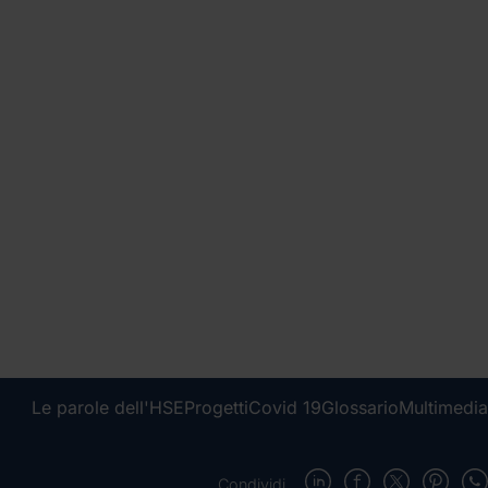
Le parole dell'HSE
Progetti
Covid 19
Glossario
Multimedia
Condividi