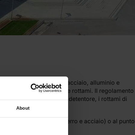
 tipi di rottami di ferro, acciaio, alluminio e
alizzati direttamente come rottami. Il regolamento
l produttore ad un altro detentore, i rottami di
About
ell'allegato I (rottami di ferro e acciaio) o al punto