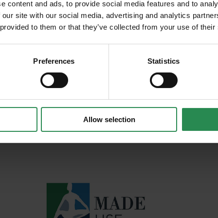
e content and ads, to provide social media features and to analy
di recupero sono stati trattati in conformità dei cri
cevere in anteprima
 our site with our social media, advertising and analytics partn
aio o di alluminio)
nerenti scadenze,
 provided to them or that they’ve collected from your use of their
isfano i criteri di cui al punto 1 dell'allegato rela
ni in ambito
rticoli 5 (Dichiarazione di conformità - modello ind
Preferences
Statistics
Allow selection