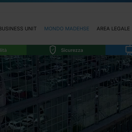
BUSINESS UNIT
MONDO MADEHSE
AREA LEGALE
LABORATORIO
HIGHLIGHTS
NEWS LEGISLAT
lità
Sicurezza
SOSTENIBILITÀ
OGGI INCONTRIAMO…
ATTIVITÀ AREA 
SICUREZZA
APPROFONDIMENTI
MMA
FORMAZIONE
FOCUS TEMATICI
NOI
SOFTWARE
NI