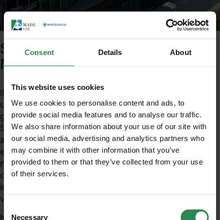
SISTRI: Nota ufficiale del
Consent
Details
About
Ministero dell'Ambiente
This website uses cookies
Il ministero dell'Ambiente, ha pubblicato sul sito
We use cookies to personalise content and ads, to
ufficiale una nota nella quale ribadisce che dal 1
provide social media features and to analyse our traffic.
giugno 2011 sarà pienamente operativo il sistema
We also share information about your use of our site with
SISTRI. Nella nota si sottolinea altresì che sono
our social media, advertising and analytics partners who
ancora molti i veicoli di trasporto che non hanno
may combine it with other information that you’ve
effettuato l’installazione delle black box e che il
provided to them or that they’ve collected from your use
numero delle installazioni che vengono effettuate
of their services.
dalle officine autorizzate è ancora assolutamente
Unisciti al mondo MadeHSE
insufficiente a far sì che alla data del 1 giugno tutti i
Iscriviti alla newsletter per ricevere in anteprima
veicoli abbiano l’apparecchiatura installata.
contenuti tecnici e normativi inerenti scadenze,
Consent
obblighi, modifiche, prescrizioni in ambito tecnico
Nella nota si riassumono le conseguenze della
Necessary
Selection