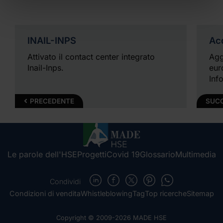
INAIL-INPS
Ac
Attivato il contact center integrato
Agg
Inail-Inps.
eur
Inf
PRECEDENTE
SUC
Le parole dell'HSE
Progetti
Covid 19
Glossario
Multimedia
Condividi
Condizioni di vendita
Whistleblowing
Tag
Top ricerche
Sitemap
Copyright © 2009-2026 MADE HSE