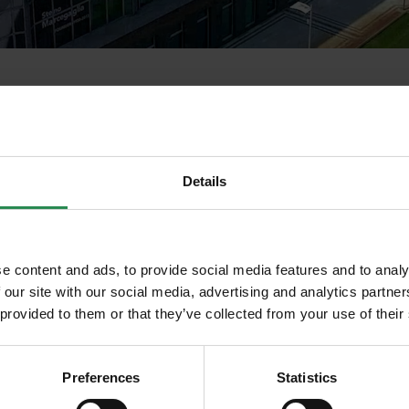
ndo
Details
ivo
 Gestione appalti e cantieri: Mode
e content and ads, to provide social media features and to analy
cevere in anteprima
 our site with our social media, advertising and analytics partn
nerenti scadenze,
 provided to them or that they’ve collected from your use of their
ni in ambito
Preferences
Statistics