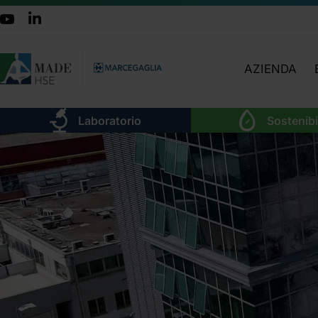
AZIENDA
CHI SIAMO
Laboratorio
Sostenibi
TEAM
ATTIVITÀ
ORGANIGRA
LAVORA CON 
DOVE SIAMO
CERTIFICAZIO