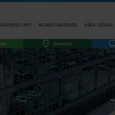
BUSINESS UNIT
MONDO MADEHSE
AREA LEGALE
LABORATORIO
HIGHLIGHTS
NEWS LEGISLAT
lità
Sicurezza
SOSTENIBILITÀ
OGGI INCONTRIAMO…
ATTIVITÀ AREA 
SICUREZZA
APPROFONDIMENTI
MMA
FORMAZIONE
FOCUS TEMATICI
NOI
SOFTWARE
NI