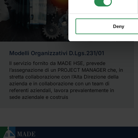
ISCRIVITI
Deny
Modelli Organizzativi D.Lgs.231/01
ll servizio fornito da MADE HSE, prevede
l’assegnazione di un PROJECT MANAGER che, in
stretta collaborazione con l’Alta Direzione della
azienda e in collaborazione con un team di
referenti aziendali, lavora prevalentemente in
sede aziendale e costruis