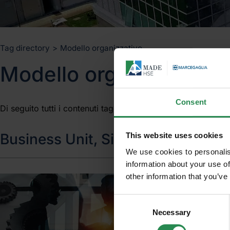
Tag directory
>
Modello organizzativo
Modello organizzativo
Unisciti al mo
Consent
Di seguito tutti i contenuti taggati con:
Modello organizzat
MadeHSE
Business Unit, Sicurezza, Servizi,
This website uses cookies
We use cookies to personalis
Iscriviti alla newsletter per ri
information about your use of
contenuti tecnici e normativi i
other information that you’ve
obblighi, modifiche, prescrizio
Consent
tecnico e legislativo
Necessary
Selection