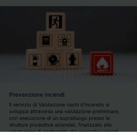
Prevenzione incendi
Il servizio di Valutazione rischi d’incendio si
sviluppa attraverso una valutazione preliminare,
con esecuzione di un sopralluogo presso le
strutture produttive aziendali, finalizzato alla
valutazione di conformità alle normative vigenti.