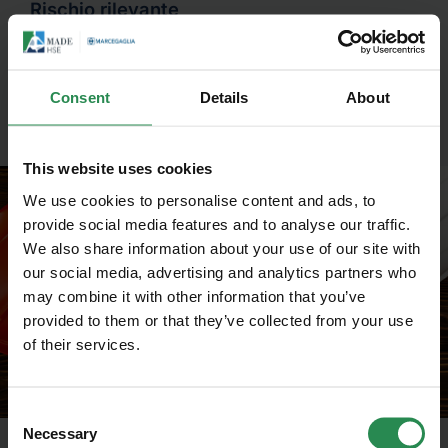
Rischio rilevante
MADE HSE fornisce servizi di consulenza e
assistenza alle aziende in cui nei propri stabilimenti
in cui sono presenti sostanze pericolose in modo
Consent
Details
About
da anticipare e prevenire situazioni di incidenti
rilevanti.
This website uses cookies
We use cookies to personalise content and ads, to
provide social media features and to analyse our traffic.
We also share information about your use of our site with
our social media, advertising and analytics partners who
may combine it with other information that you’ve
provided to them or that they’ve collected from your use
of their services.
Unisciti al mondo MadeHSE
Iscriviti alla newsletter per ricevere in anteprima
contenuti tecnici e normativi inerenti scadenze,
Consent
obblighi, modifiche, prescrizioni in ambito tecnico
Necessary
Selection