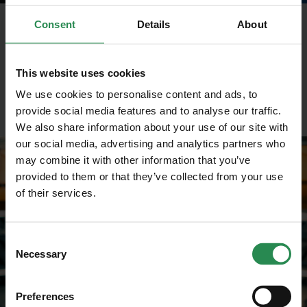
Consent
Details
About
Procedure sicurezza
Il Servizio proposto da MADE HSE prevede
l’assistenza nel percorso di adozione di un Sistema
This website uses cookies
di Gestione della Sicurezza conforme alla norma
We use cookies to personalise content and ads, to
OHSAS 18001 ed è finalizzato all’ottenimento della
provide social media features and to analyse our traffic.
Certificazione OHSAS 18001.
We also share information about your use of our site with
our social media, advertising and analytics partners who
may combine it with other information that you’ve
provided to them or that they’ve collected from your use
of their services.
Unisciti al mondo MadeHSE
Iscriviti alla newsletter per ricevere in anteprima
contenuti tecnici e normativi inerenti scadenze,
Consent
obblighi, modifiche, prescrizioni in ambito tecnico
Necessary
Selection
e legislativo
Preferences