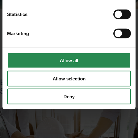
ISCRIVITI
Statistics
Servizio RSPP esterno
Sulla base delle disposizioni dell’art.31 comma 1
Marketing
del D.Lgs.81/08, MADE HSE fornisce alla propria
clientela servizi di assunzione dell’incarico di
Responsabile esterno del Servizio di Prevenzione e
Protezione (RSPP).
Allow all
Allow selection
Business Unit, Sicurezza, Servizi:
Sistemi di Gestione della Sicurezza
Deny