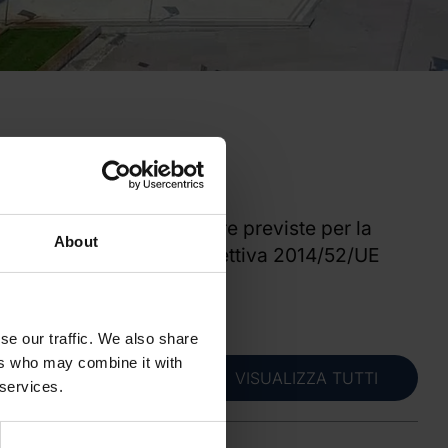
evante le attuali procedure previste per la
About
isce l’attuazione della direttiva 2014/52/UE
se our traffic. We also share
ers who may combine it with
VISUALIZZA TUTTI
 services.