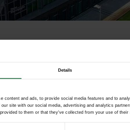
 Ambientale
tivo 16 giugno 2017, n. 104 che riforma in modo ril
ndo
Details
rifica di assoggettabilità a VIA. Il decreto costitu
e content and ads, to provide social media features and to analy
cevere in anteprima
 our site with our social media, advertising and analytics partn
nerenti scadenze,
 provided to them or that they’ve collected from your use of their
ni in ambito