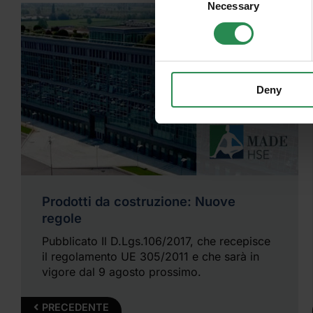
Necessary
Selection
ISCRIVITI
Deny
Prodotti da costruzione: Nuove
regole
Pubblicato Il D.Lgs.106/2017, che recepisce
il regolamento UE 305/2011 e che sarà in
vigore dal 9 agosto prossimo.
PRECEDENTE