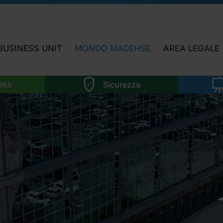
BUSINESS UNIT
MONDO MADEHSE
AREA LEGALE
LABORATORIO
HIGHLIGHTS
NEWS LEGISLAT
lità
Sicurezza
SOSTENIBILITÀ
OGGI INCONTRIAMO…
ATTIVITÀ AREA 
SICUREZZA
APPROFONDIMENTI
MMA
FORMAZIONE
FOCUS TEMATICI
NOI
SOFTWARE
NI