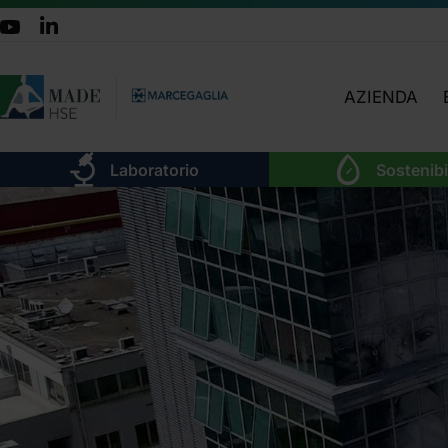
AZIENDA
CHI SIAMO
Laboratorio
Sostenibi
TEAM
ATTIVITÀ
ORGANIGRA
LAVORA CON 
DOVE SIAMO
CERTIFICAZIO