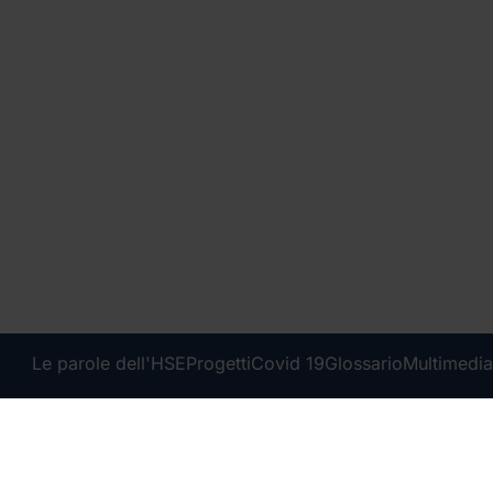
Le parole dell'HSE
Progetti
Covid 19
Glossario
Multimedia
Condividi