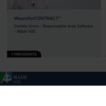
WeareforCONTRACT™
Daniele Sironi - Responsabile Area Software
- Made HSE
PRECEDENTE
Condizioni di vendita
Whistleblowing
Tag
Top ricerche
Sitemap