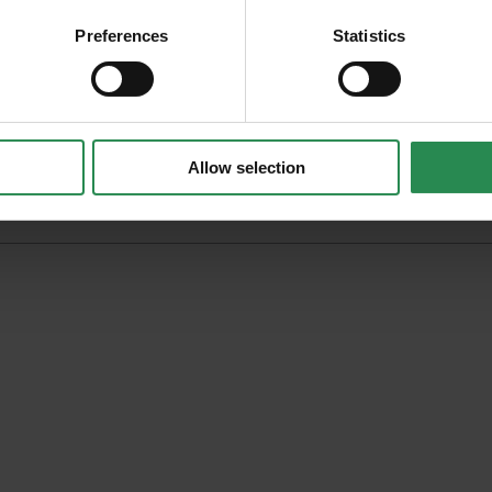
ità della tua azienda modo innovativo, veloce e
Preferences
Statistics
Allow selection