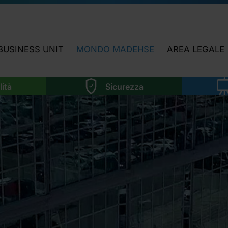
BUSINESS UNIT
MONDO MADEHSE
AREA LEGALE
LABORATORIO
HIGHLIGHTS
NEWS LEGISLAT
lità
Sicurezza
SOSTENIBILITÀ
OGGI INCONTRIAMO…
ATTIVITÀ AREA 
SICUREZZA
APPROFONDIMENTI
MMA
FORMAZIONE
FOCUS TEMATICI
NOI
SOFTWARE
NI