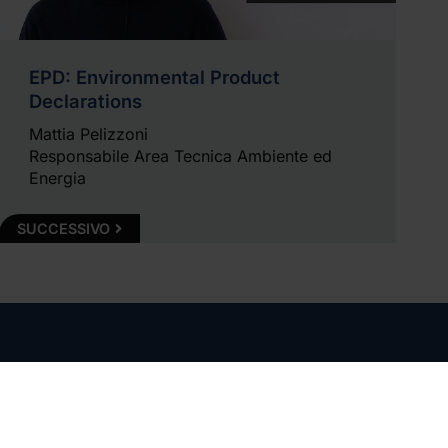
EPD: Environmental Product
Declarations
Mattia Pelizzoni
Responsabile Area Tecnica Ambiente ed
Energia
SUCCESSIVO